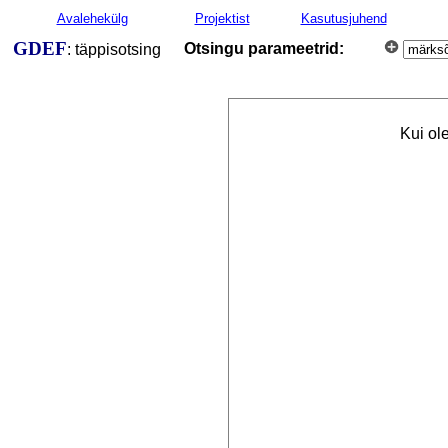
Avalehekülg
Projektist
Kasutusjuhend
GDEF
Otsingu parameetrid:
: täppisotsing
Kui ol